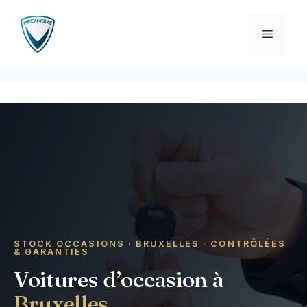
Aller
au
Menu
contenu
STOCK OCCASIONS · BRUXELLES · CONTRÔLÉES
& GARANTIES
Voitures d’occasion à
Bruxelles