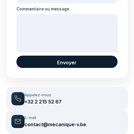
é
r
Commentaire ou message
o
t
é
l
é
p
h
o
n
Envoyer
e
*
Appelez-nous
+32 2 215 52 67
E-mail
contact@mecanique-v.be