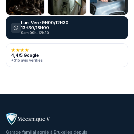
Lun–Ven : 9H00/12H30
13H30/18H00
Sam 09h–12h30
★★★★
4,4/5 Google
+315 avis vérifiés
Mécanique V
Garage familial agréé à Bruxelles depuis